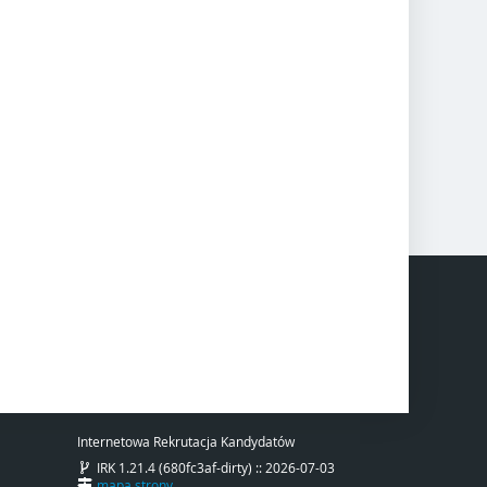
Internetowa Rekrutacja Kandydatów
IRK 1.21.4 (680fc3af-dirty) :: 2026-07-03
mapa strony