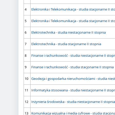
4
Elektronika i Telekomunikacja - studia stacjonarne II st
5
Elektronika i Telekomunikacja - studia stacjonarne II s
6
Elektrotechnika - studia niestacjonarne II stopnia
7
Elektrotechnika - studia stacjonarne II stopnia
8
Finanse i rachunkowość - studia niestacjonarne II stop
9
Finanse i rachunkowość - studia stacjonarne II stopnia
10
Geodezja i gospodarka nieruchomościami - studia niest
11
Informatyka stosowana - studia niestacjonarne II stop
12
Inżynieria środowiska - studia niestacjonarne II stopnia
13
Komunikacja wizualna i media cyfrowe - studia stacjona