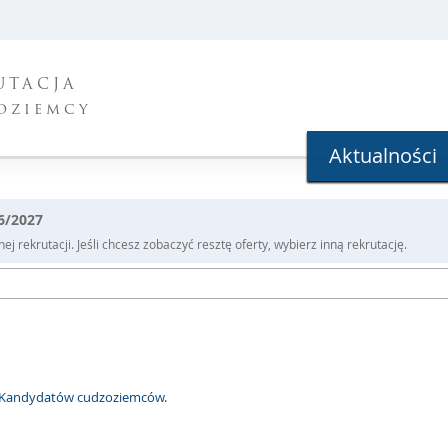
UTACJA
oziemcy
Aktualności
26/2027
j rekrutacji. Jeśli chcesz zobaczyć resztę oferty, wybierz inną rekrutację.
i Kandydatów cudzoziemców.