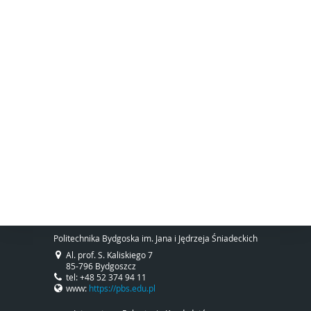
Politechnika Bydgoska im. Jana i Jędrzeja Śniadeckich
Al. prof. S. Kaliskiego 7
85-796 Bydgoszcz
tel: +48 52 374 94 11
www:
https://pbs.edu.pl