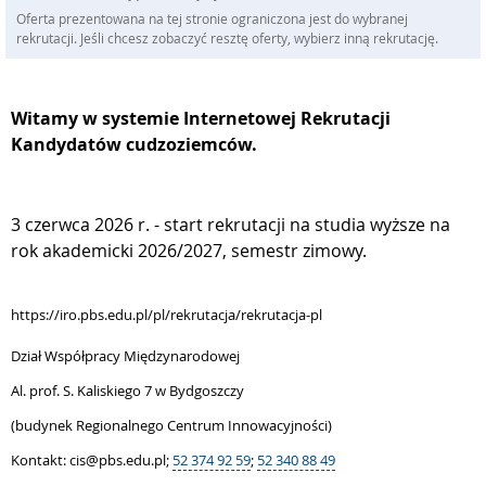
Oferta prezentowana na tej stronie ograniczona jest do wybranej
rekrutacji. Jeśli chcesz zobaczyć resztę oferty, wybierz inną rekrutację.
Witamy w systemie Internetowej Rekrutacji
Kandydatów cudzoziemców.
3 czerwca 2026 r. - start rekrutacji na studia wyższe na
rok akademicki 2026/2027, semestr zimowy.
https://iro.pbs.edu.pl/pl/rekrutacja/rekrutacja-pl
Dział Współpracy Międzynarodowej
Al. prof. S. Kaliskiego 7 w Bydgoszczy
(budynek Regionalnego Centrum Innowacyjności)
Kontakt: cis@pbs.edu.pl;
52 374 92 59
;
52 340 88 49