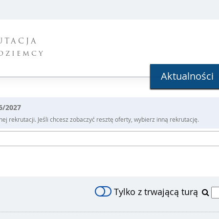
UTACJA
oziemcy
Aktualności
26/2027
j rekrutacji. Jeśli chcesz zobaczyć resztę oferty, wybierz inną rekrutację.
Tylko z trwającą turą