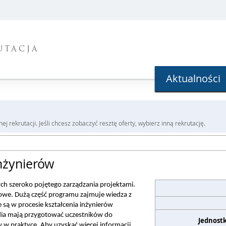
UTACJA
Aktualności
j rekrutacji. Jeśli chcesz zobaczyć resztę oferty, wybierz inną rekrutację.
nżynierów
ych szeroko pojętego zarządzania projektami.
we. Dużą część programu zajmuje wiedza z 
 są w procesie kształcenia inżynierów 
ia mają przygotować uczestników do 
Jednost
w
 w praktyce.
 Aby uzyskać więcej informacji 