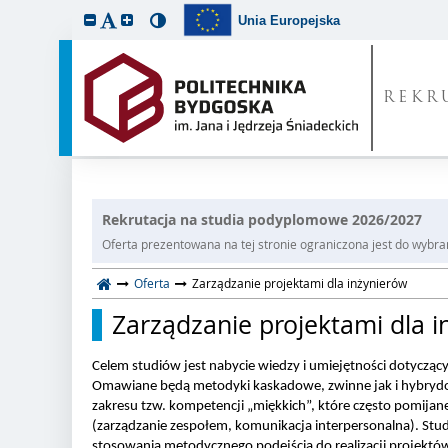
Unia Europejska
REKR
Rekrutacja na studia podyplomowe 2026/2027
Oferta prezentowana na tej stronie ograniczona jest do wybrane
Oferta
Zarządzanie projektami dla inżynierów
Zarządzanie projektami dla i
Celem studiów jest nabycie wiedzy i umiejętności dotycząc
Omawiane będą metodyki kaskadowe, zwinne jak i hybrydo
zakresu tzw. kompetencji „miękkich”, które często pomijane
(zarządzanie zespołem, komunikacja interpersonalna). 
Stud
stosowania 
metodycznego podejścia do realizacji projektó