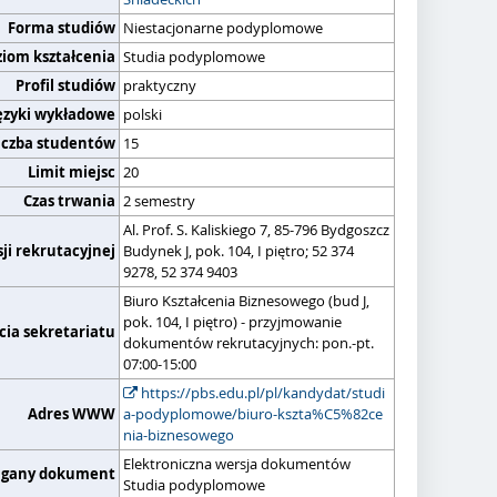
Forma studiów
Niestacjonarne podyplomowe
ziom kształcenia
Studia podyplomowe
Profil studiów
praktyczny
ęzyki wykładowe
polski
iczba studentów
15
Limit miejsc
20
Czas trwania
2 semestry
Al. Prof. S. Kaliskiego 7, 85-796 Bydgoszcz
ji rekrutacyjnej
Budynek J, pok. 104, I piętro; 52 374
9278, 52 374 9403
Biuro Kształcenia Biznesowego (bud J,
pok. 104, I piętro) - przyjmowanie
cia sekretariatu
dokumentów rekrutacyjnych: pon.-pt.
07:00-15:00
https://pbs.edu.pl/pl/kandydat/studi
Adres WWW
a-podyplomowe/biuro-kszta%C5%82ce
nia-biznesowego
Elektroniczna wersja dokumentów
gany dokument
Studia podyplomowe