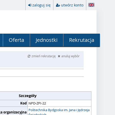
zaloguj się
utwórz konto
Oferta
Jednostki
Rekrutacja
zmień rekrutację
anuluj wybór
Szczegóły
Kod
NPD-ZPI-22
Politechnika Bydgoska im. Jana i Jędrzeja
ka organizacyjna
Śniadeckich