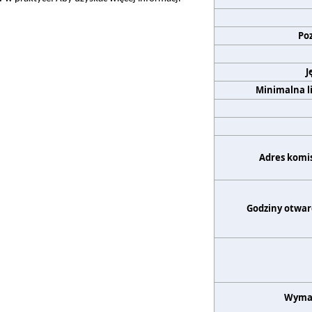
Po
J
Minimalna l
Adres komis
Godziny otwar
Wyma