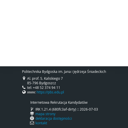
Politechnika Bydgoska im. Jana i Jędrzeja Śniadeckich
Al. prof. S. Kaliskiego 7
85-796 Bydgoszcz
tel: +48 52 374 94 11
www:
https://pbs.edu.pl
Internetowa Rekrutacja Kandydatów
IRK 1.21.4 (680fc3af-dirty) :: 2026-07-03
mapa strony
deklaracja dostępności
kontakt