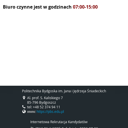
Biuro czynne jest w godzinach
07:00-15:00
Politechnika Bydgoska im. Jana i Jędrzeja Śniadeckich
Al. prof. S. Kaliskiego 7
85-796 Bydgoszcz
tel: +48 52 374 94 11
www:
https://pbs.edu.pl
Internetowa Rekrutacja Kandydatów