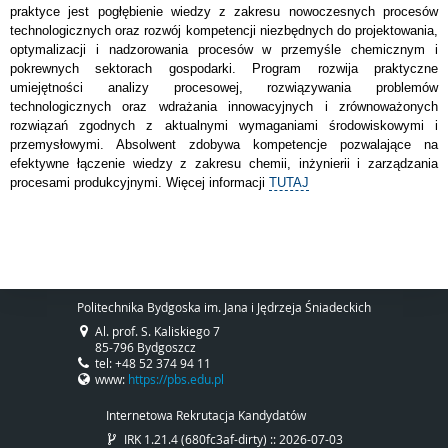
praktyce jest pogłębienie wiedzy z zakresu nowoczesnych procesów
technologicznych oraz rozwój kompetencji niezbędnych do projektowania,
optymalizacji i nadzorowania procesów w przemyśle chemicznym i
pokrewnych sektorach gospodarki. Program rozwija praktyczne
umiejętności analizy procesowej, rozwiązywania problemów
technologicznych oraz wdrażania innowacyjnych i zrównoważonych
rozwiązań zgodnych z aktualnymi wymaganiami środowiskowymi i
przemysłowymi. Absolwent zdobywa kompetencje pozwalające na
efektywne łączenie wiedzy z zakresu chemii, inżynierii i zarządzania
procesami produkcyjnymi. Więcej informacji
TUTAJ
Politechnika Bydgoska im. Jana i Jędrzeja Śniadeckich
Al. prof. S. Kaliskiego 7
85-796 Bydgoszcz
tel: +48 52 374 94 11
www:
https://pbs.edu.pl
Internetowa Rekrutacja Kandydatów
IRK 1.21.4 (680fc3af-dirty) :: 2026-07-03