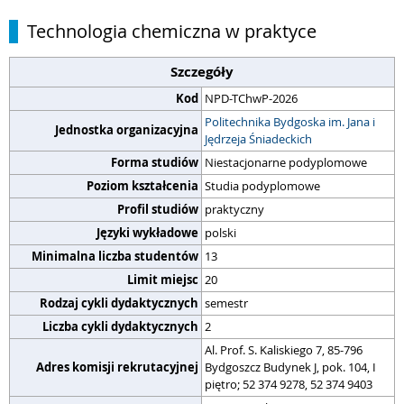
Technologia chemiczna w praktyce
Szczegóły
Kod
NPD-TChwP-2026
Politechnika Bydgoska im. Jana i
Jednostka organizacyjna
Jędrzeja Śniadeckich
Forma studiów
Niestacjonarne podyplomowe
Poziom kształcenia
Studia podyplomowe
Profil studiów
praktyczny
Języki wykładowe
polski
Minimalna liczba studentów
13
Limit miejsc
20
Rodzaj cykli dydaktycznych
semestr
Liczba cykli dydaktycznych
2
Al. Prof. S. Kaliskiego 7, 85-796
Adres komisji rekrutacyjnej
Bydgoszcz Budynek J, pok. 104, I
piętro; 52 374 9278, 52 374 9403