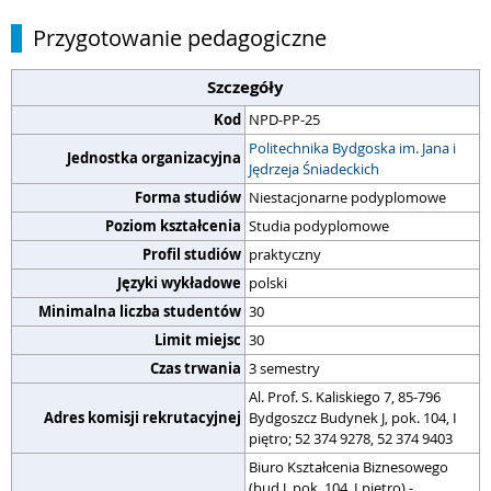
Przygotowanie pedagogiczne
Szczegóły
Kod
NPD-PP-25
Politechnika Bydgoska im. Jana i
Jednostka organizacyjna
Jędrzeja Śniadeckich
Forma studiów
Niestacjonarne podyplomowe
Poziom kształcenia
Studia podyplomowe
Profil studiów
praktyczny
Języki wykładowe
polski
Minimalna liczba studentów
30
Limit miejsc
30
Czas trwania
3 semestry
Al. Prof. S. Kaliskiego 7, 85-796
Adres komisji rekrutacyjnej
Bydgoszcz Budynek J, pok. 104, I
piętro; 52 374 9278, 52 374 9403
Biuro Kształcenia Biznesowego
(bud J, pok. 104, I piętro) -