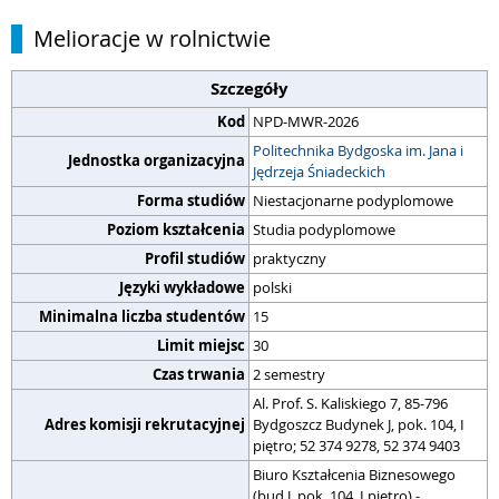
Melioracje w rolnictwie
Szczegóły
Kod
NPD-MWR-2026
Politechnika Bydgoska im. Jana i
Jednostka organizacyjna
Jędrzeja Śniadeckich
Forma studiów
Niestacjonarne podyplomowe
Poziom kształcenia
Studia podyplomowe
Profil studiów
praktyczny
Języki wykładowe
polski
Minimalna liczba studentów
15
Limit miejsc
30
Czas trwania
2 semestry
Al. Prof. S. Kaliskiego 7, 85-796
Adres komisji rekrutacyjnej
Bydgoszcz Budynek J, pok. 104, I
piętro; 52 374 9278, 52 374 9403
Biuro Kształcenia Biznesowego
(bud J, pok. 104, I piętro) -