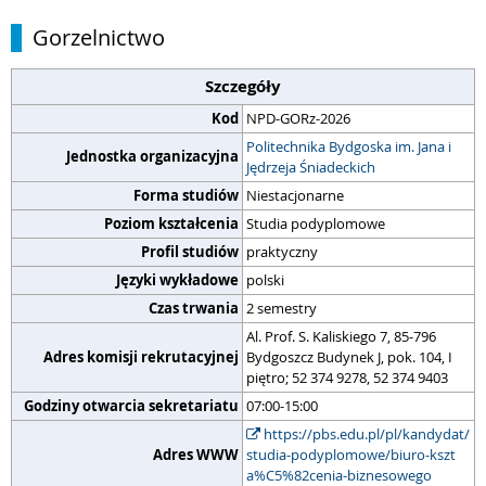
Gorzelnictwo
Szczegóły
Kod
NPD-GORz-2026
Politechnika Bydgoska im. Jana i
Jednostka organizacyjna
Jędrzeja Śniadeckich
Forma studiów
Niestacjonarne
Poziom kształcenia
Studia podyplomowe
Profil studiów
praktyczny
Języki wykładowe
polski
Czas trwania
2 semestry
Al. Prof. S. Kaliskiego 7, 85-796
Adres komisji rekrutacyjnej
Bydgoszcz Budynek J, pok. 104, I
piętro; 52 374 9278, 52 374 9403
Godziny otwarcia sekretariatu
07:00-15:00
https://pbs.edu.pl/pl/kandydat/
Adres WWW
studia-podyplomowe/biuro-kszt
a%C5%82cenia-biznesowego