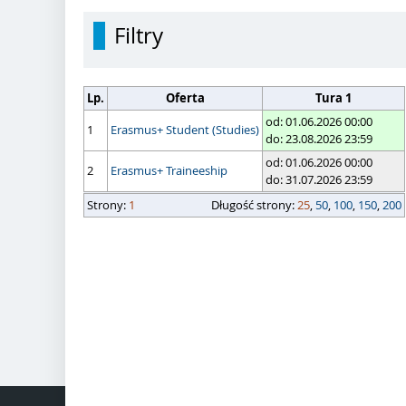
Filtry
Lp.
Oferta
Tura 1
od: 01.06.2026 00:00
1
Erasmus+ Student (Studies)
do: 23.08.2026 23:59
od: 01.06.2026 00:00
2
Erasmus+ Traineeship
do: 31.07.2026 23:59
strony
Strony:
długość strony
1
Długość strony:
25
,
50
,
100
,
150
,
200