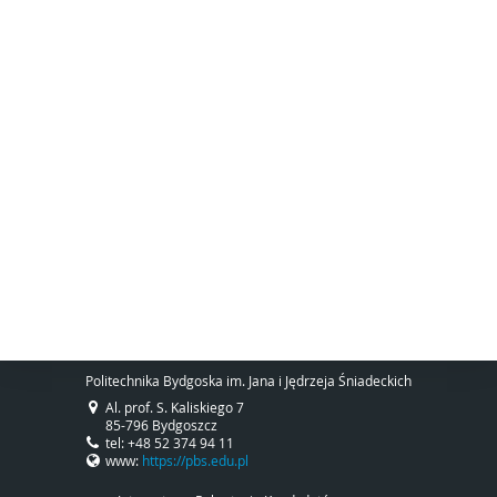
Politechnika Bydgoska im. Jana i Jędrzeja Śniadeckich
Al. prof. S. Kaliskiego 7
85-796 Bydgoszcz
tel: +48 52 374 94 11
www:
https://pbs.edu.pl