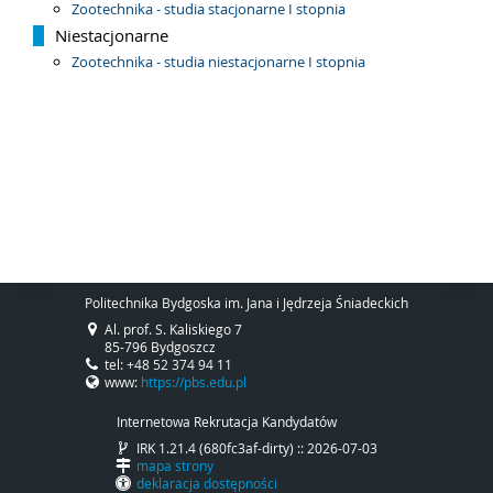
Zootechnika - studia stacjonarne I stopnia
Niestacjonarne
Zootechnika - studia niestacjonarne I stopnia
Politechnika Bydgoska im. Jana i Jędrzeja Śniadeckich
Al. prof. S. Kaliskiego 7
85-796 Bydgoszcz
tel: +48 52 374 94 11
www:
https://pbs.edu.pl
Internetowa Rekrutacja Kandydatów
IRK 1.21.4 (680fc3af-dirty) :: 2026-07-03
mapa strony
deklaracja dostępności