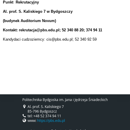
Punkt Rekrutacyjny
Al. prof. S. Kaliskiego 7 w Bydgoszczy
(budynek Auditorium Novum)
Kontakt: rekrutacja@pbs.edu.pl; 52 340 88 20; 374 94 11
Kandydaci cudzoziemcy: cis@pbs.edu.pl; 52 340 92 59
Politechnika Bydgoska im. Jana i Jędrzeja Śniadeckich
Al. prof. S. Kaliskiego 7
85-796 Bydgoszcz
tel: +48 52 374 94 11
www:
https://pbs.edu.pl