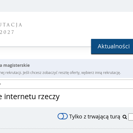
UTACJA
2027
Aktualności
ia magisterskie
j rekrutacji. Jeśli chcesz zobaczyć resztę oferty, wybierz inną rekrutację.
y
e internetu rzeczy
Tylko z trwającą turą