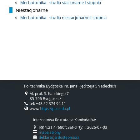
Mechatronika - studia stacjonarne I stopnia
Niestacjonarne
Mechatronika - studia niestacjonarne I stopnia
Politechnika Bydgoska im. Jana i Jędrzeja Śniadeckich
Al. prof. S. Kaliskiego 7
85-796 Bydgoszcz
tel: +48 52 374 94 11
www:
https://pbs.edu.pl
Internetowa Rekrutacja Kandydatów
IRK 1.21.4 (680fc3af-dirty) :: 2026-07-03
mapa strony
deklaracja dostępności