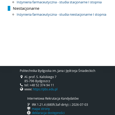
Inżynieria farmaceutyczna - studia stacjonarne I stopnia
Niestacjonarne
Inżynieria farmaceutyczna - studia niestacjonarne I stopnia
Politechnika Bydgoska im. Jana i Jędrzeja Śniadeckich
Al. prof. S. Kaliskiego 7
85-796 Bydgoszcz
tel: +48 52 374 94 11
www:
https://pbs.edu.pl
Internetowa Rekrutacja Kandydatów
IRK 1.21.4 (680fc3af-dirty) :: 2026-07-03
mapa strony
deklaracja dostępności