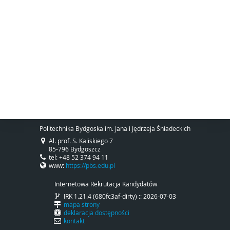
Politechnika Bydgoska im. Jana i Jędrzeja Śniadeckich
Al. prof. S. Kaliskiego 7
85-796 Bydgoszcz
tel: +48 52 374 94 11
www:
https://pbs.edu.pl
Internetowa Rekrutacja Kandydatów
IRK 1.21.4 (680fc3af-dirty) :: 2026-07-03
mapa strony
deklaracja dostępności
kontakt