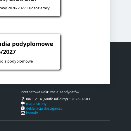
mowy 2026/2027 Cudzoziemcy
tudia podyplomowe
6/2027
tudia podyplomowe
Internetowa Rekrutacja Kandydatów
IRK 1.21.4 (680fc3af-dirty) :: 2026-07-03
mapa strony
deklaracja dostępności
kontakt