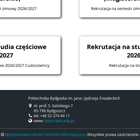
tr zimowy 2026/2027
Rekrutacja na semestr zi
tudia częściowe
Rekrutacja na s
2027
202
iowe 2026/2027 Cudzoziemcy
Rekrutacja na s
Politechnika Bydgoska im. Jana i Jędrzeja Śniadeckich
Al. prof. S. Kaliskiego 7
85-796 Bydgoszcz
tel: +48 52 374 94 11
www:
https://pbs.edu.pl
Międzyuniwersyteckie Centrum Informatyzacji
. Wszystkie prawa zastrzeżone.