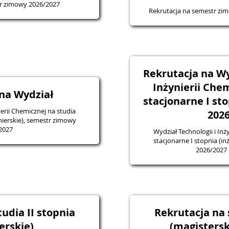
tr zimowy 2026/2027
Rekrutacja na semestr zi
Rekrutacja na Wy
Inżynierii Che
na Wydział
stacjonarne I sto
ierii Chemicznej na studia
202
nierskie), semestr zimowy
2027
Wydział Technologii i Inż
stacjonarne I stopnia (i
2026/2027
udia II stopnia
Rekrutacja na 
erskie)
(magistersk