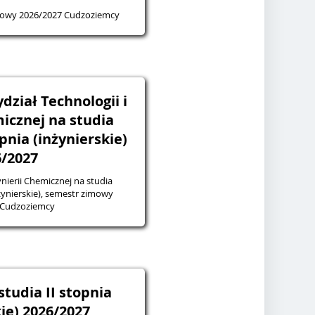
mowy 2026/2027 Cudzoziemcy
dział Technologii i
micznej na studia
pnia (inżynierskie)
6/2027
ynierii Chemicznej na studia
nżynierskie), semestr zimowy
 Cudzoziemcy
studia II stopnia
ie) 2026/2027