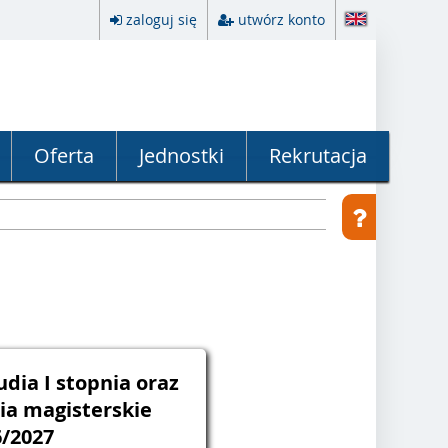
zaloguj się
utwórz konto
Oferta
Jednostki
Rekrutacja
udia I stopnia oraz
dia magisterskie
6/2027