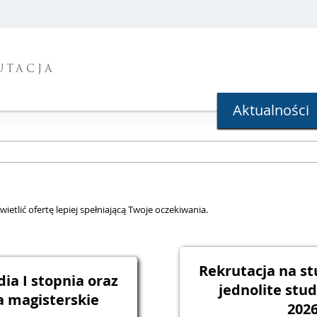
UTACJA
Aktualności
ietlić ofertę lepiej spełniającą Twoje oczekiwania.
Rekrutacja na st
ia I stopnia oraz
jednolite stu
a magisterskie
202