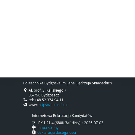
Politechnika Bydgoska im. Jana i Jędrzeja Śniadeckich
Al. prof. S. Kaliskiego 7
85-796 Bydgoszcz
tel: +48 52 374 94 11
www:
https://pbs.edu.pl
Internetowa Rekrutacja Kandydatów
IRK 1.21.4 (680fc3af-dirty) :: 2026-07-03
mapa strony
deklaracja dostępności