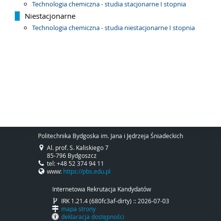
Technologia chemiczna - studia stacjonarne I stopnia
Niestacjonarne
Technologia chemiczna - studia niestacjonarne I stopnia
Politechnika Bydgoska im. Jana i Jędrzeja Śniadeckich
Al. prof. S. Kaliskiego 7
85-796 Bydgoszcz
tel: +48 52 374 94 11
www:
https://pbs.edu.pl
Internetowa Rekrutacja Kandydatów
IRK 1.21.4 (680fc3af-dirty) :: 2026-07-03
mapa strony
deklaracja dostępności