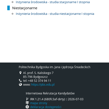
Inżynieria środowiska - studia stacjonarne I stopnia
Niestacjonarne
Inżynieria środowiska - studia niestacjonarne I stopnia
Politechnika Bydgoska im. Jana i Jędrzeja Śniadeckich
Al. prof. S. Kaliskiego 7
85-796 Bydgoszcz
tel: +48 52 374 94 11
www:
https://pbs.edu.pl
Internetowa Rekrutacja Kandydatów
IRK 1.21.4 (680fc3af-dirty) :: 2026-07-03
mapa strony
deklaracja dostępności