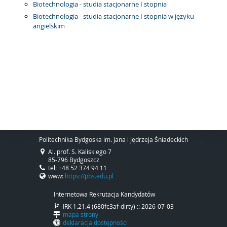
Biotechnologia - studia stacjonarne I stopnia
Biotechnologia - studia stacjonarne I stopnia w języku
angielskim
Politechnika Bydgoska im. Jana i Jędrzeja Śniadeckich
Al. prof. S. Kaliskiego 7
85-796 Bydgoszcz
tel: +48 52 374 94 11
www:
https://pbs.edu.pl
Internetowa Rekrutacja Kandydatów
IRK 1.21.4 (680fc3af-dirty) :: 2026-07-03
mapa strony
deklaracja dostępności