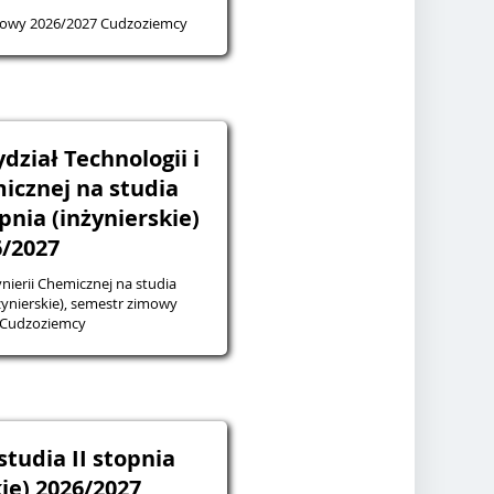
mowy 2026/2027 Cudzoziemcy
dział Technologii i
micznej na studia
pnia (inżynierskie)
6/2027
ynierii Chemicznej na studia
nżynierskie), semestr zimowy
 Cudzoziemcy
studia II stopnia
ie) 2026/2027