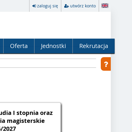
zaloguj się
utwórz konto
Oferta
Jednostki
Rekrutacja
udia I stopnia oraz
dia magisterskie
6/2027