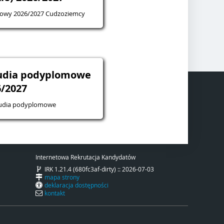
mowy 2026/2027 Cudzoziemcy
tudia podyplomowe
6/2027
tudia podyplomowe
Internetowa Rekrutacja Kandydatów
IRK 1.21.4 (680fc3af-dirty) :: 2026-07-03
mapa strony
deklaracja dostępności
kontakt