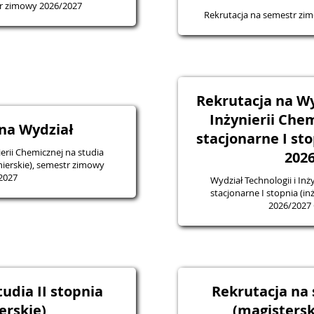
tr zimowy 2026/2027
Rekrutacja na semestr zi
Rekrutacja na Wy
Inżynierii Che
na Wydział
stacjonarne I sto
ierii Chemicznej na studia
202
nierskie), semestr zimowy
2027
Wydział Technologii i Inż
stacjonarne I stopnia (i
2026/2027
udia II stopnia
Rekrutacja na 
erskie)
(magistersk