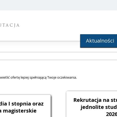
UTACJA
Aktualności
ietlić ofertę lepiej spełniającą Twoje oczekiwania.
Rekrutacja na st
ia I stopnia oraz
jednolite stu
a magisterskie
202