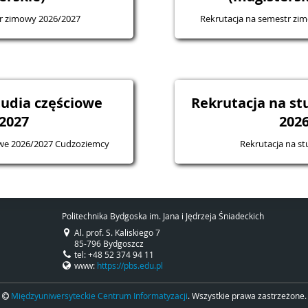
tr zimowy 2026/2027
Rekrutacja na semestr zi
tudia częściowe
Rekrutacja na s
2027
202
iowe 2026/2027 Cudzoziemcy
Rekrutacja na s
Politechnika Bydgoska im. Jana i Jędrzeja Śniadeckich
Al. prof. S. Kaliskiego 7
85-796 Bydgoszcz
tel: +48 52 374 94 11
www:
https://pbs.edu.pl
Międzyuniwersyteckie Centrum Informatyzacji
. Wszystkie prawa zastrzeżone.