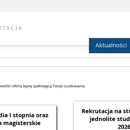
UTACJA
Aktualności
ietlić ofertę lepiej spełniającą Twoje oczekiwania.
Rekrutacja na st
ia I stopnia oraz
jednolite stu
a magisterskie
202