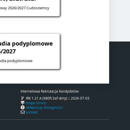
mowy 2026/2027 Cudzoziemcy
tudia podyplomowe
6/2027
tudia podyplomowe
Internetowa Rekrutacja Kandydatów
IRK 1.21.4 (680fc3af-dirty) :: 2026-07-03
mapa strony
deklaracja dostępności
kontakt