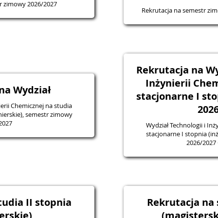
tr zimowy 2026/2027
Rekrutacja na semestr zi
Rekrutacja na Wy
Inżynierii Che
na Wydział
stacjonarne I sto
ierii Chemicznej na studia
202
nierskie), semestr zimowy
2027
Wydział Technologii i Inż
stacjonarne I stopnia (i
2026/2027
udia II stopnia
Rekrutacja na 
erskie)
(magistersk