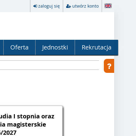
zaloguj się
utwórz konto
Oferta
Jednostki
Rekrutacja
udia I stopnia oraz
dia magisterskie
6/2027