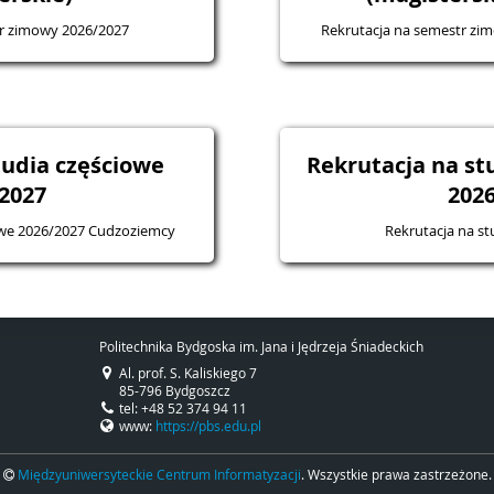
tr zimowy 2026/2027
Rekrutacja na semestr zi
tudia częściowe
Rekrutacja na s
2027
202
iowe 2026/2027 Cudzoziemcy
Rekrutacja na s
Politechnika Bydgoska im. Jana i Jędrzeja Śniadeckich
Al. prof. S. Kaliskiego 7
85-796 Bydgoszcz
tel: +48 52 374 94 11
www:
https://pbs.edu.pl
Międzyuniwersyteckie Centrum Informatyzacji
. Wszystkie prawa zastrzeżone.