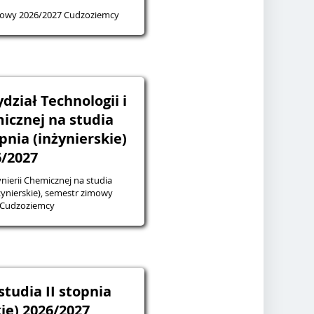
mowy 2026/2027 Cudzoziemcy
dział Technologii i
micznej na studia
pnia (inżynierskie)
6/2027
ynierii Chemicznej na studia
nżynierskie), semestr zimowy
 Cudzoziemcy
studia II stopnia
ie) 2026/2027