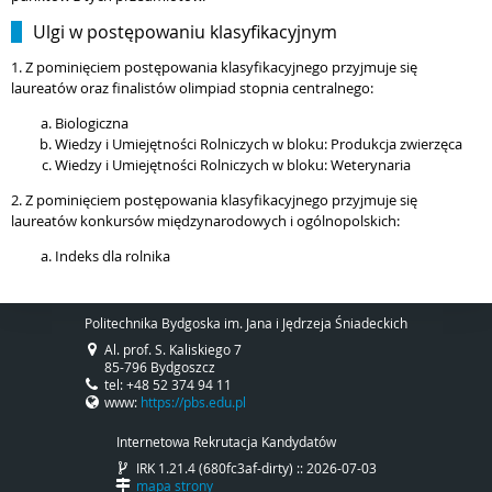
Ulgi w postępowaniu klasyfikacyjnym
1. Z pominięciem postępowania klasyfikacyjnego przyjmuje się
laureatów oraz finalistów olimpiad stopnia centralnego:
Biologiczna
Wiedzy i Umiejętności Rolniczych w bloku: Produkcja zwierzęca
Wiedzy i Umiejętności Rolniczych w bloku: Weterynaria
2. Z pominięciem postępowania klasyfikacyjnego przyjmuje się
laureatów konkursów międzynarodowych i ogólnopolskich:
Indeks dla rolnika
Politechnika Bydgoska im. Jana i Jędrzeja Śniadeckich
Al. prof. S. Kaliskiego 7
85-796 Bydgoszcz
tel: +48 52 374 94 11
www:
https://pbs.edu.pl
Internetowa Rekrutacja Kandydatów
IRK 1.21.4 (680fc3af-dirty) :: 2026-07-03
mapa strony