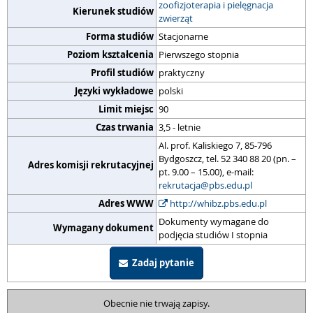
zoofizjoterapia i pielęgnacja
Kierunek studiów
zwierząt
Forma studiów
Stacjonarne
Poziom kształcenia
Pierwszego stopnia
Profil studiów
praktyczny
Języki wykładowe
polski
Limit miejsc
90
Czas trwania
3,5 - letnie
Al. prof. Kaliskiego 7, 85-796
Bydgoszcz, tel. 52 340 88 20 (pn. –
Adres komisji rekrutacyjnej
pt. 9.00 – 15.00), e-mail:
rekrutacja@pbs.edu.pl
Adres WWW
http://whibz.pbs.edu.pl
Dokumenty wymagane do
Wymagany dokument
podjęcia studiów I stopnia
Zadaj pytanie
Obecnie nie trwają zapisy.