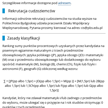
Szczegółowe informacje dostępne pod
adresem
.
Rekrutacja cudzoziemców
Informacji odnośnie rekrutacji cudzoziemców na studia wyższe na
Politechnice Bydgoskiej udziela pracownik Działu Współpracy
Międzynarodowej. Pytania prosimy kierować na adres: cis@pbs.edu.pl
Zasady klasyfikacji
Ranking sumy punktów procentowych uzyskanych przez kandydata na
pisemnym egzaminie maturalnym z trzech przedmiotów
obowiązkowych: języka polskiego (JP), języka obcego (JO) i matematyki
(M) oraz z przedmiotu obowiązkowego lub dodatkowego do wyboru
spośród: matematyki (M), biologii (B), chemii (Ch), fizyki lub fizyki i
astronomii (F), geografii (G) obliczonej według wzoru:
∑ = [JP(pp albo 1,5pr) + JO(pp albo 1,5pr) + M(pp )] + [M(1,5pr) lub 2B(pp
albo 1,5pr) lub 1,5Ch(pp albo 1,5pr) lub F(pp albo 1,5pr) lub G(pp albo
1,5pr)]
Kandydat, który nie zdawał matematyki i/lub żadnego z przedmiotów
do wyboru, może ubiegać się o przyjęcie na I rok studiów otrzymując 0
punktów z tych przedmiotów.