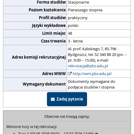
Forma studiów
Stacjonarne
Poziom kształcenia
Pierwszego stopnia
Profil studiów
praktyczny
Języki wykładowe
polski
Limit miejsc
48
Czas trwania
3 - letnie
Al. prof. Kaliskiego 7, 85-796
Bydgoszcz, tel. 52 340 88 20 (pn. –
Adres komisji rekrutacyjnej
pt. 9.00 – 15.00), e-mail:
rekrutacja@pbs.edu.pl
Adres WWW
http://wm.pbs.edu.pl/
Dokumenty wymagane do
Wymagany dokument
podjęcia studiów I stopnia
Zadaj pytanie
Obecnie nie trwają zapisy.
Minione tury w tej rekrutacji:
Tura 1 (03.06.2026 00:01 – 13.07.2026 12:00)