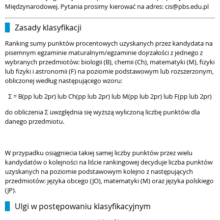
Międzynarodowej. Pytania prosimy kierować na adres: cis@pbs.edu.pl
Zasady klasyfikacji
Ranking sumy punktów procentowych uzyskanych przez kandydata na
pisemnym egzaminie maturalnym/egzaminie dojrzałości z jednego z
wybranych przedmiotów: biologii (B), chemii (Ch), matematyki (M), fizyki
lub fizyki i astronomii (F) na poziomie podstawowym lub rozszerzonym,
obliczonej według następującego wzoru:
Σ = B(pp lub 2pr) lub Ch(pp lub 2pr) lub M(pp lub 2pr) lub F(pp lub 2pr)
do obliczenia Σ uwzględnia się wyższą wyliczoną liczbę punktów dla
danego przedmiotu.
W przypadku osiągniecia takiej samej liczby punktów przez wielu
kandydatów o kolejności na liście rankingowej decyduje liczba punktów
uzyskanych na poziomie podstawowym kolejno z następujących
przedmiotów: języka obcego (JO), matematyki
(M) oraz języka polskiego
(JP)
.
Ulgi w postępowaniu klasyfikacyjnym