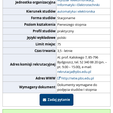
Wydział Telekomunikacji,
Jednostka organizacyjna
Informatyki i Elektrotechniki
Kierunek studiów
automatyka i elektronika
Forma studiów
Stacjonarne
Poziom kształcenia
Pierwszego stopnia
Profil studiów
praktyczny
Języki wykładowe
polski
Limit miejsc
75
Czas trwania
3,5 - letnie
Al. prof. Kaliskiego 7, 85-796
Bydgoszcz, tel. 52 340 88 20 (pn. –
Adres komisji rekrutacyjnej
pt. 9.00 – 15.00), e-mail:
rekrutacja@pbs.edu.pl
Adres WWW
http://wtie.pbs.edu.pl
Dokumenty wymagane do
Wymagany dokument
podjęcia studiów I stopnia
Zadaj pytanie