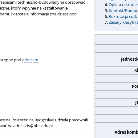
z przepisami techniczno-budowlanymi opracować
Opłata rekrutac
iczne, który wpłynie na kształtowanie
Kontakt/Pomo
bami. Pozostałe informacje znajdziesz pod
Rekrutacja cud
Zasady klasyfika
Jednost
dostępne pod
adresem
.
K
Po
J
ze na Politechnice Bydgoskiej udziela pracownik
wać na adres: cis@pbs.edu.pl
Adres komis