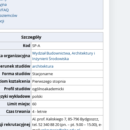
yjna
c/FAQ
zoziemców
cji
Szczegóły
Kod
SP-A
Wydział Budownictwa, Architektury i
ka organizacyjna
Inżynierii Środowiska
ierunek studiów
architektura
Forma studiów
Stacjonarne
ziom kształcenia
Pierwszego stopnia
Profil studiów
ogólnoakademicki
ęzyki wykładowe
polski
Limit miejsc
60
Czas trwania
4 - letnie
Al. prof. Kaliskiego 7, 85-796 Bydgoszcz,
ji rekrutacyjnej
tel. 52 340 88 20 (pn. – pt. 9.00 – 15.00), e-