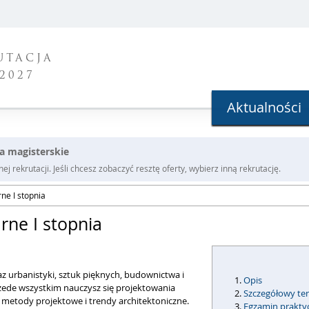
UTACJA
2027
Aktualności
ia magisterskie
j rekrutacji. Jeśli chcesz zobaczyć resztę oferty, wybierz inną rekrutację.
rne I stopnia
arne I stopnia
raz urbanistyki, sztuk pięknych, budownictwa i
Opis
przede wszystkim nauczysz się projektowania
Szczegółowy ter
 metody projektowe i trendy architektoniczne.
Egzamin prakty