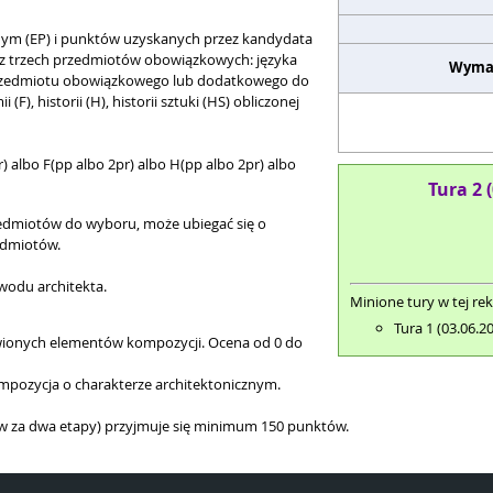
ym (EP) i punktów uzyskanych przez kandydata
z trzech przedmiotów obowiązkowych: języka
Wyma
z przedmiotu obowiązkowego lub dodatkowego do
F), historii (H), historii sztuki (HS) obliczonej
r) albo F(pp albo 2pr) albo H(pp albo 2pr) albo
Tura 2 
zedmiotów do wyboru, może ubiegać się o
edmiotów.
wodu architekta.
Minione tury w tej rek
Tura 1 (03.06.2
wionych elementów kompozycji. Ocena od 0 do
ompozycja o charakterze architektonicznym.
 za dwa etapy) przyjmuje się minimum 150 punktów.