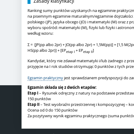
Zasady klasyfikacji
Ranking sumy punktów uzyskanych na egzaminie praktyczn
na pisemnym egzaminie maturalnym/egzaminie dojrzałości 
polskiego (JP), języka obcego (JO) i matematyki (M) oraz 
wyboru spośród: matematyki (M), fizyki lub fizyki i astronomii (
według wzoru:
Σ = [JP(pp albo 2pr) + JO(pp albo 2pr) + 1,5M(pp)] + [1,5 M(2p
HS(pp albo 2pr)] + [EP
+ EP
]
etap I
etap II
Kandydat, który nie zdawał matematyki i/lub żadnego z pr
przyjęcie na I rok studiów otrzymując 0 punktów z tych prz
Egzamin praktyczny
jest sprawdzianem predyspozycji do za
Egzamin składa się z dwóch etapów:
Etap I
– Rysunek odręczny z natury na podstawie przedsta
150 punktów
Etap II
– Test wyobraźni przestrzennej i kompozycyjnej – k
Ocena od 0 do 150 punktów
Za pozytywny wynik egzaminu praktycznego (suma punktów