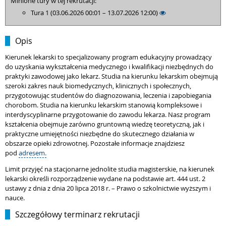
Minione tury w tej rekrutacji:
Tura 1 (03.06.2026 00:01 – 13.07.2026 12:00)
Opis
Kierunek lekarski to specjalizowany program edukacyjny prowadzący
do uzyskania wykształcenia medycznego i kwalifikacji niezbędnych do
praktyki zawodowej jako lekarz. Studia na kierunku lekarskim obejmują
szeroki zakres nauk biomedycznych, klinicznych i społecznych,
przygotowując studentów do diagnozowania, leczenia i zapobiegania
chorobom. Studia na kierunku lekarskim stanowią kompleksowe i
interdyscyplinarne przygotowanie do zawodu lekarza. Nasz program
kształcenia obejmuje zarówno gruntowną wiedzę teoretyczną, jak i
praktyczne umiejętności niezbędne do skutecznego działania w
obszarze opieki zdrowotnej. Pozostałe informacje znajdziesz
pod
adresem.
Limit przyjęć na stacjonarne jednolite studia magisterskie, na kierunek
lekarski określi rozporządzenie wydane na podstawie art. 444 ust. 2
ustawy z dnia z dnia 20 lipca 2018 r. – Prawo o szkolnictwie wyższym i
nauce.
Szczegółowy terminarz rekrutacji