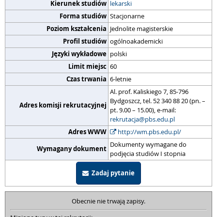
Kierunek studiów
lekarski
Forma studiów
Stacjonarne
Poziom kształcenia
Jednolite magisterskie
Profil studiów
ogólnoakademicki
Języki wykładowe
polski
Limit miejsc
60
Czas trwania
6-letnie
Al. prof. Kaliskiego 7, 85-796
Bydgoszcz, tel. 52 340 88 20 (pn. –
Adres komisji rekrutacyjnej
pt. 9.00 – 15.00), e-mail:
rekrutacja@pbs.edu.pl
Adres WWW
http://wm.pbs.edu.pl/
Dokumenty wymagane do
Wymagany dokument
podjęcia studiów I stopnia
Zadaj pytanie
Obecnie nie trwają zapisy.