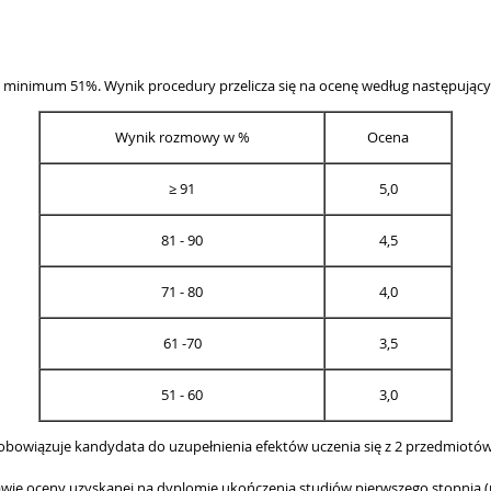
ę minimum 51%. Wynik procedury przelicza się na ocenę według następujący
Wynik rozmowy w %
Ocena
≥ 91
5,0
81 - 90
4,5
71 - 80
4,0
61 -70
3,5
51 - 60
3,0
 zobowiązuje kandydata do uzupełnienia efektów uczenia się z 2 przedmiotów
tawie oceny uzyskanej na dyplomie ukończenia studiów pierwszego stopnia (p