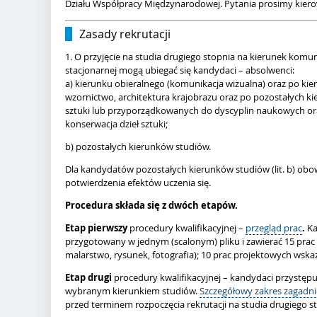
Działu Współpracy Międzynarodowej. Pytania prosimy kiero
Zasady rekrutacji
1. O przyjęcie na studia drugiego stopnia na kierunek komu
stacjonarnej mogą ubiegać się kandydaci – absolwenci:
a) kierunku obieralnego (komunikacja wizualna) oraz po kier
wzornictwo, architektura krajobrazu oraz po pozostałych k
sztuki lub przyporządkowanych do dyscyplin naukowych oraz 
konserwacja dzieł sztuki;
b) pozostałych kierunków studiów.
Dla kandydatów pozostałych kierunków studiów (lit. b) obo
potwierdzenia efektów uczenia się.
Procedura składa się z dwóch etapów.
Etap pierwszy
procedury kwalifikacyjnej –
przegląd prac
.
Ka
przygotowany w jednym (scalonym) pliku i zawierać 15 prac
malarstwo, rysunek, fotografia); 10 prac projektowych wskazu
Etap drugi
procedury kwalifikacyjnej – kandydaci przystępu
wybranym kierunkiem studiów.
Szczegółowy zakres zagadn
przed terminem rozpoczęcia rekrutacji na studia drugiego s