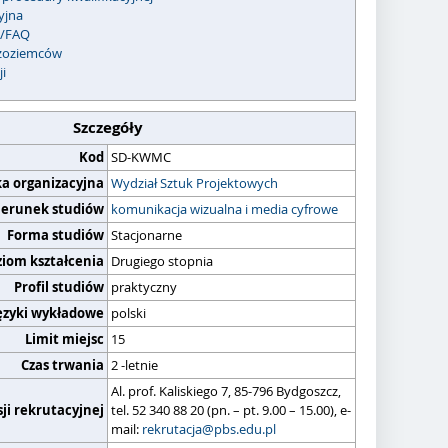
yjna
c/FAQ
dzoziemców
ji
Szczegóły
Kod
SD-KWMC
ka organizacyjna
Wydział Sztuk Projektowych
ierunek studiów
komunikacja wizualna i media cyfrowe
Forma studiów
Stacjonarne
ziom kształcenia
Drugiego stopnia
Profil studiów
praktyczny
ęzyki wykładowe
polski
Limit miejsc
15
Czas trwania
2 -letnie
Al. prof. Kaliskiego 7, 85-796 Bydgoszcz,
ji rekrutacyjnej
tel. 52 340 88 20 (pn. – pt. 9.00 – 15.00), e-
mail:
rekrutacja@pbs.edu.pl