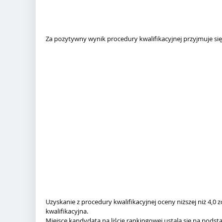
Za pozytywny wynik procedury kwalifikacyjnej przyjmuje si
Uzyskanie z procedury kwalifikacyjnej oceny niższej niż 4,0
kwalifikacyjna.
Miejsce kandydata na liście rankingowej ustala się na pods