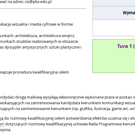
wać na adres: cis@pbs.edu.pl
Wyma
nikacja wizualna i media cyfrowe w formie
unkach: architektura, architektura wnętrz,
ierunkach studiów realizowanych w obszarze
Tura 1 
dyscyplin artystycznych: sztuki plastyczne i
wiązuje procedura kwalifikacyjna celem
ndydaci drogą mailową wysyłają własnoręcznie wykonane prace w postac
 wskazujących na zainteresowania kandydata kierunkiem komunikacji wizualn
jących na zainteresowanie kierunkiem (np. grafika, ilustracja, game art, ui/
ją do rozmowy kwalifikacyjnej celem potwierdzenia efektów uczenia się i ok
ień
dotyczących rozmowy kwalifikacyjnej uchwala Rada Programowa kierunku
topnia.