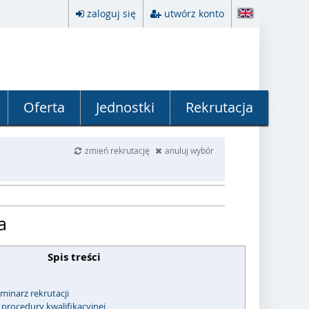
zaloguj się
utwórz konto
Oferta
Jednostki
Rekrutacja
zmień rekrutację
anuluj wybór
a
Spis treści
minarz rekrutacji
 procedury kwalifikacyjnej