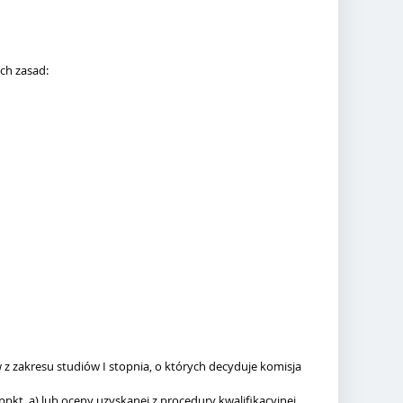
ch zasad:
 z zakresu studiów I stopnia, o których decyduje komisja
pkt. a) lub oceny uzyskanej z procedury kwalifikacyjnej