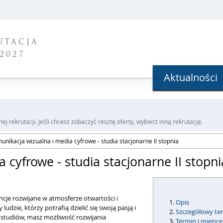
UTACJA
2027
Aktualności
j rekrutacji. Jeśli chcesz zobaczyć resztę oferty, wybierz inną rekrutację.
unikacja wizualna i media cyfrowe - studia stacjonarne II stopnia
 cyfrowe - studia stacjonarne II stopni
cje rozwijane w atmosferze otwartości i
Opis
ludzie, którzy potrafią dzielić się swoją pasją i
Szczegółowy ter
 studiów, masz możliwość rozwijania
Termin i miejsce