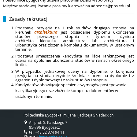
Politechnice Bydgoskiej udziela pracownik Działu Współpracy
Międzynarodowej. Pytania prosimy kierować na adres: cis@pbs.edu.pl
Zasady rekrutacji
Podstawą przyjęcia na I rok studiów drugiego stopnia na
kierunek
architektura
jest posiadanie dyplomu ukończenia
studiów pierwszego stopnia z tytułem inżyniera
architekta
kierunku architektura lub architektura i
urbanistyka
oraz złożenie kompletu dokumentów w ustalonym
terminie.
Podstawą umieszczenia kandydata na liście rankingowej jest
ocena na dyplomie ukończenia studiów w ramach określonego
limitu.
W przypadku jednakowej oceny na dyplomie, o kolejności
przyjęcia na studia decyduje średnia z ocen: na dyplomie i z
egzaminu dyplomowego i z toku studiów I stopnia.
Kandydatów obowiązuje spełnienie wymogów postępowania
klasyfikacyjnego oraz złożenie kompletu dokumentów w
ustalonym terminie.
Politechnika Bydgoska im. Jana i Jędrzeja Śniadeckich
Al. prof. S. Kaliskiego 7
85-796 Bydgoszcz
tel: +48 52 374 94 11