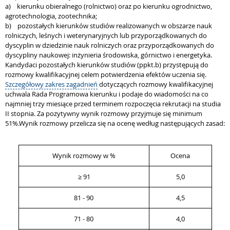
a) kierunku obieralnego (rolnictwo) oraz po kierunku ogrodnictwo,
agrotechnologia, zootechnika;
b) pozostałych kierunków studiów realizowanych w obszarze nauk
rolniczych, leśnych i weterynaryjnych lub przyporządkowanych do
dyscyplin w dziedzinie nauk rolniczych oraz przyporządkowanych do
dyscypliny naukowej: inżynieria środowiska, górnictwo i energetyka.
Kandydaci pozostałych kierunków studiów (ppkt.b) przystępują do
rozmowy kwalifikacyjnej celem potwierdzenia efektów uczenia się.
Szczegółowy zakres zagadnień
dotyczących rozmowy kwalifikacyjnej
uchwala Rada Programowa kierunku i podaje do wiadomości na co
najmniej trzy miesiące przed terminem rozpoczęcia rekrutacji na studia
II stopnia. Za pozytywny wynik rozmowy przyjmuje się minimum
51%.Wynik rozmowy przelicza się na ocenę według następujących zasad:
Wynik rozmowy w %
Ocena
≥ 91
5,0
81 - 90
4,5
71 - 80
4,0