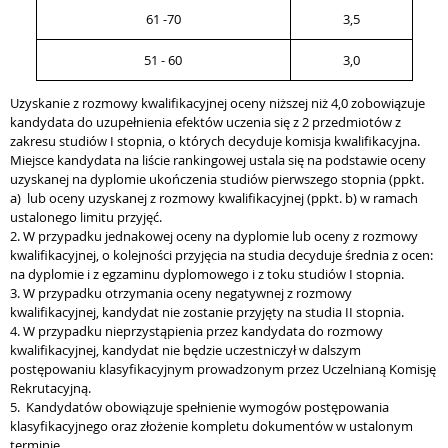
61 -70
3,5
51 - 60
3,0
Uzyskanie z rozmowy kwalifikacyjnej oceny niższej niż 4,0 zobowiązuje
kandydata do uzupełnienia efektów uczenia się z 2 przedmiotów z
zakresu studiów I stopnia, o których decyduje komisja kwalifikacyjna.
Miejsce kandydata na liście rankingowej ustala się na podstawie oceny
uzyskanej na dyplomie ukończenia studiów pierwszego stopnia (ppkt.
a) lub oceny uzyskanej z rozmowy kwalifikacyjnej (ppkt. b) w ramach
ustalonego limitu przyjęć.
2. W przypadku jednakowej oceny na dyplomie lub oceny z rozmowy
kwalifikacyjnej, o kolejności przyjęcia na studia decyduje średnia z ocen:
na dyplomie i z egzaminu dyplomowego i z toku studiów I stopnia.
3. W przypadku otrzymania oceny negatywnej z rozmowy
kwalifikacyjnej, kandydat nie zostanie przyjęty na studia II stopnia.
4. W przypadku nieprzystąpienia przez kandydata do rozmowy
kwalifikacyjnej, kandydat nie będzie uczestniczył w dalszym
postępowaniu klasyfikacyjnym prowadzonym przez Uczelnianą Komisję
Rekrutacyjną.
5. Kandydatów obowiązuje spełnienie wymogów postępowania
klasyfikacyjnego oraz złożenie kompletu dokumentów w ustalonym
terminie.