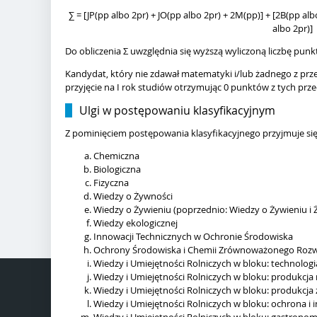
∑ = [JP(pp albo 2pr) + JO(pp albo 2pr) + 2M(pp)] + [2B(pp al
albo 2pr)]
Do obliczenia Σ uwzględnia się wyższą wyliczoną liczbę pu
Kandydat, który nie zdawał matematyki i/lub żadnego z pr
przyjęcie na I rok studiów otrzymując 0 punktów z tych prz
Ulgi w postępowaniu klasyfikacyjnym
Z pominięciem postępowania klasyfikacyjnego przyjmuje się 
Chemiczna
Biologiczna
Fizyczna
Wiedzy o Żywności
Wiedzy o Żywieniu (poprzednio: Wiedzy o Żywieniu i 
Wiedzy ekologicznej
Innowacji Technicznych w Ochronie Środowiska
Ochrony Środowiska i Chemii Zrównoważonego Roz
Wiedzy i Umiejętności Rolniczych w bloku: technolog
Wiedzy i Umiejętności Rolniczych w bloku: produkcja
Wiedzy i Umiejętności Rolniczych w bloku: produkcja
Wiedzy i Umiejętności Rolniczych w bloku: ochrona i 