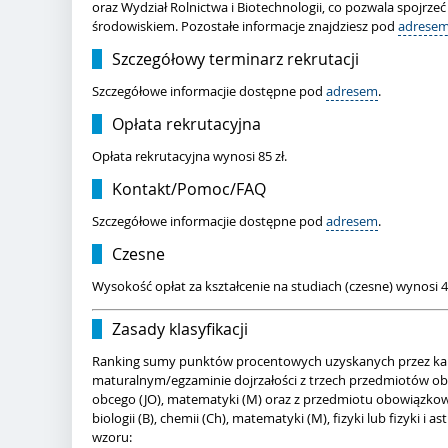
oraz Wydział Rolnictwa i Biotechnologii, co pozwala spojrze
środowiskiem. Pozostałe informacje znajdziesz pod
adresem
Szczegółowy terminarz rekrutacji
Szczegółowe informacjie dostępne pod
adresem
.
Opłata rekrutacyjna
Opłata rekrutacyjna wynosi 85 zł.
Kontakt/Pomoc/FAQ
Szczegółowe informacjie dostępne pod
adresem
.
Czesne
Wysokość opłat za kształcenie na studiach (czesne) wynosi 4
Zasady klasyfikacji
Ranking sumy punktów procentowych uzyskanych przez k
maturalnym/egzaminie dojrzałości z trzech przedmiotów obo
obcego (JO), matematyki (M) oraz z przedmiotu obowiązk
biologii (B), chemii (Ch), matematyki (M), fizyki lub fizyki i
wzoru: