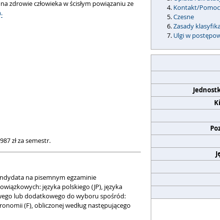
ć na zdrowie człowieka w ścisłym powiązaniu ze
Kontakt/Pomo
.
Czesne
Zasady klasyfika
Ulgi w postępo
Jednost
K
Po
987 zł za semestr.
J
andydata na pisemnym egzaminie
wiązkowych: języka polskiego (JP), języka
owego lub dodatkowego do wyboru spośród:
 astronomii (F), obliczonej według następującego