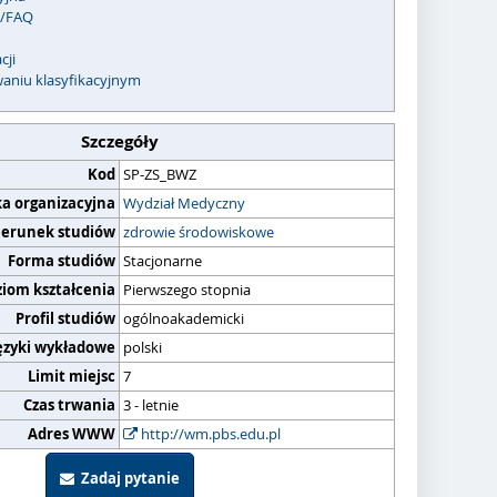
c/FAQ
cji
waniu klasyfikacyjnym
Szczegóły
Kod
SP-ZS_BWZ
ka organizacyjna
Wydział Medyczny
ierunek studiów
zdrowie środowiskowe
Forma studiów
Stacjonarne
ziom kształcenia
Pierwszego stopnia
Profil studiów
ogólnoakademicki
ęzyki wykładowe
polski
Limit miejsc
7
Czas trwania
3 - letnie
Adres WWW
http://wm.pbs.edu.pl
Zadaj pytanie