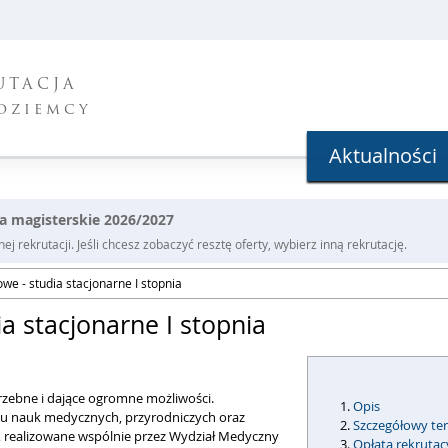
UTACJA
oziemcy
Aktualności
dia magisterskie 2026/2027
j rekrutacji. Jeśli chcesz zobaczyć resztę oferty, wybierz inną rekrutację.
we - studia stacjonarne I stopnia
a stacjonarne I stopnia
zebne i dające ogromne możliwości.
Opis
su nauk medycznych, przyrodniczych oraz
Szczegółowy ter
a, realizowane wspólnie przez Wydział Medyczny
Opłata rekrutac