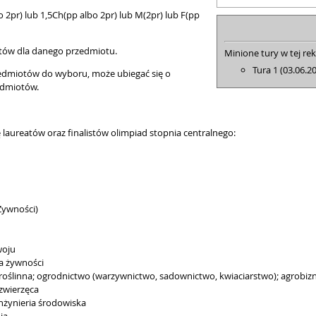
bo 2pr) lub 1,5Ch(pp albo 2pr) lub M(2pr) lub F(pp
nktów dla danego przedmiotu.
Minione tury w tej rek
Tura 1 (03.06.2
zedmiotów do wyboru, może ubiegać się o
edmiotów.
laureatów oraz finalistów olimpiad stopnia centralnego:
Żywności)
woju
ia żywności
 roślinna; ogrodnictwo (warzywnictwo, sadownictwo, kwiaciarstwo); agrobizn
 zwierzęca
inżynieria środowiska