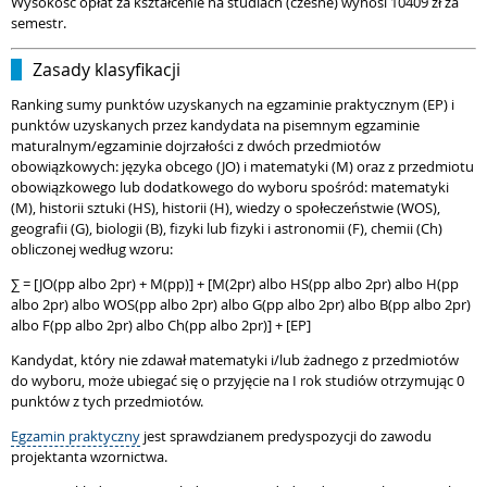
Wysokość opłat za kształcenie na studiach (czesne) wynosi 10409 zł za
semestr.
Zasady klasyfikacji
Ranking sumy punktów uzyskanych na egzaminie praktycznym (EP) i
punktów uzyskanych przez kandydata na pisemnym egzaminie
maturalnym/egzaminie dojrzałości z dwóch przedmiotów
obowiązkowych: języka obcego (JO) i matematyki (M) oraz z przedmiotu
obowiązkowego lub dodatkowego do wyboru spośród: matematyki
(M), historii sztuki (HS), historii (H), wiedzy o społeczeństwie (WOS),
geografii (G), biologii (B), fizyki lub fizyki i astronomii (F), chemii (Ch)
obliczonej według wzoru:
∑ = [JO(pp albo 2pr) + M(pp)] + [M(2pr) albo HS(pp albo 2pr) albo H(pp
albo 2pr) albo WOS(pp albo 2pr) albo G(pp albo 2pr) albo B(pp albo 2pr)
albo F(pp albo 2pr) albo Ch(pp albo 2pr)] + [EP]
Kandydat, który nie zdawał matematyki i/lub żadnego z przedmiotów
do wyboru, może ubiegać się o przyjęcie na I rok studiów otrzymując 0
punktów z tych przedmiotów.
Egzamin praktyczny
jest sprawdzianem predyspozycji do zawodu
projektanta wzornictwa.