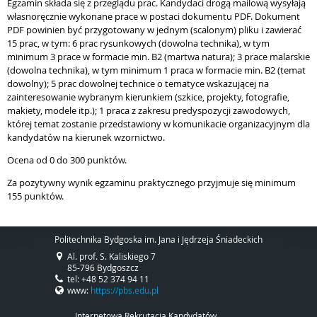
Egzamin składa się z przeglądu prac. Kandydaci drogą mailową wysyłają
własnoręcznie wykonane prace w postaci dokumentu PDF. Dokument
PDF powinien być przygotowany w jednym (scalonym) pliku i zawierać
15 prac, w tym: 6 prac rysunkowych (dowolna technika), w tym
minimum 3 prace w formacie min. B2 (martwa natura); 3 prace malarskie
(dowolna technika), w tym minimum 1 praca w formacie min. B2 (temat
dowolny); 5 prac dowolnej technice o tematyce wskazującej na
zainteresowanie wybranym kierunkiem (szkice, projekty, fotografie,
makiety, modele itp.); 1 praca z zakresu predyspozycji zawodowych,
której temat zostanie przedstawiony w komunikacie organizacyjnym dla
kandydatów na kierunek wzornictwo.
Ocena od 0 do 300 punktów.
Za pozytywny wynik egzaminu praktycznego przyjmuje się minimum
155 punktów.
Politechnika Bydgoska im. Jana i Jędrzeja Śniadeckich
Al. prof. S. Kaliskiego 7
85-796 Bydgoszcz
tel: +48 52 374 94 11
www:
https://pbs.edu.pl
Internetowa Rekrutacja Kandydatów