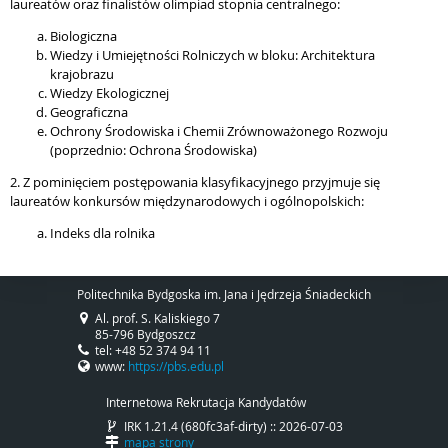
laureatów oraz finalistów olimpiad stopnia centralnego:
Biologiczna
Wiedzy i Umiejętności Rolniczych w bloku: Architektura
krajobrazu
Wiedzy Ekologicznej
Geograficzna
Ochrony Środowiska i Chemii Zrównoważonego Rozwoju
(poprzednio: Ochrona Środowiska)
2. Z pominięciem postępowania klasyfikacyjnego przyjmuje się
laureatów konkursów międzynarodowych i ogólnopolskich:
Indeks dla rolnika
Politechnika Bydgoska im. Jana i Jędrzeja Śniadeckich
Al. prof. S. Kaliskiego 7
85-796 Bydgoszcz
tel: +48 52 374 94 11
www:
https://pbs.edu.pl
Internetowa Rekrutacja Kandydatów
IRK 1.21.4 (680fc3af-dirty) :: 2026-07-03
mapa strony