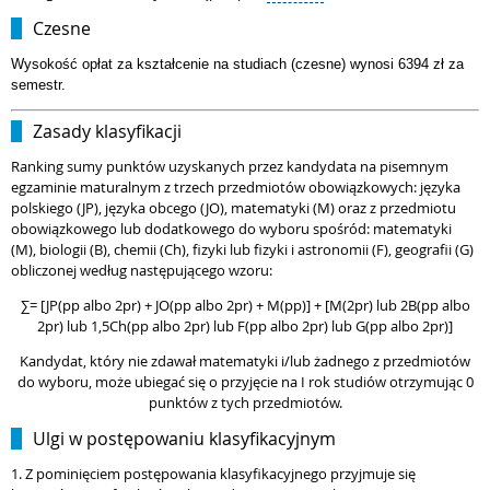
Czesne
Wysokość opłat za kształcenie na studiach (czesne) wynosi 6394 zł za
semestr.
Zasady klasyfikacji
Ranking sumy punktów uzyskanych przez kandydata na pisemnym
egzaminie maturalnym z trzech przedmiotów obowiązkowych: języka
polskiego (JP), języka obcego (JO), matematyki (M) oraz z przedmiotu
obowiązkowego lub dodatkowego do wyboru spośród: matematyki
(M), biologii (B), chemii (Ch), fizyki lub fizyki i astronomii (F), geografii (G)
obliczonej według następującego wzoru:
∑= [JP(pp albo 2pr) + JO(pp albo 2pr) + M(pp)] + [M(2pr) lub 2B(pp albo
2pr) lub 1,5Ch(pp albo 2pr) lub F(pp albo 2pr) lub G(pp albo 2pr)]
Kandydat, który nie zdawał matematyki i/lub żadnego z przedmiotów
do wyboru, może ubiegać się o przyjęcie na I rok studiów otrzymując 0
punktów z tych przedmiotów.
Ulgi w postępowaniu klasyfikacyjnym
1. Z pominięciem postępowania klasyfikacyjnego przyjmuje się