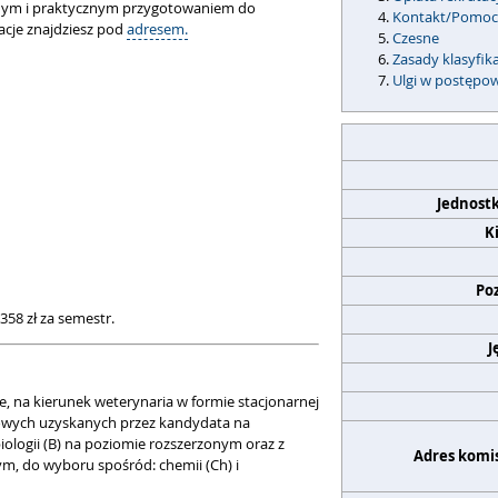
esnym i praktycznym przygotowaniem do
Kontakt/Pomo
acje znajdziesz pod
adresem.
Czesne
Zasady klasyfika
Ulgi w postępo
Jednost
K
Po
358 zł za semestr.
J
e, na kierunek weterynaria w formie stacjonarnej
owych uzyskanych przez kandydata na
logii (B) na poziomie rozszerzonym oraz z
Adres komis
, do wyboru spośród: chemii (Ch) i