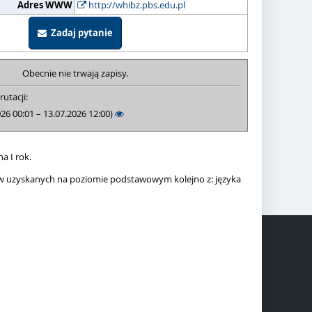
Adres WWW
http://whibz.pbs.edu.pl
Zadaj pytanie
Obecnie nie trwają zapisy.
rutacji:
026 00:01 – 13.07.2026 12:00)
a I rok.
któw uzyskanych na poziomie podstawowym kolejno z: języka