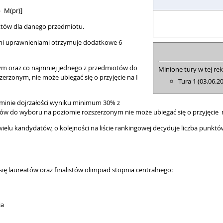
b M(pr)]
nktów dla danego przedmiotu.
ymi uprawnieniami otrzymuje dodatkowe 6
nym oraz co najmniej jednego z przedmiotów do
Minione tury w tej rek
rzonym, nie może ubiegać się o przyjęcie na I
Tura 1 (03.06.2
minie dojrzałości wyniku minimum 30% z
tów do wyboru na poziomie rozszerzonym nie może ubiegać się o przyjęcie n
 wielu kandydatów, o kolejności na liście rankingowej decyduje liczba pun
ię laureatów oraz finalistów olimpiad stopnia centralnego:
ia