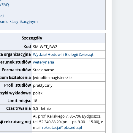
c/FAQ
cji
waniu klasyfikacyjnym
Szczegóły
Kod
SM-WET_BWZ
ka organizacyjna
Wydział Hodowli i Biologii Zwierząt
ierunek studiów
weterynaria
Forma studiów
Stacjonarne
ziom kształcenia
Jednolite magisterskie
Profil studiów
praktyczny
ęzyki wykładowe
polski
Limit miejsc
18
Czas trwania
5,5 - letnie
Al. prof. Kaliskiego 7, 85-796 Bydgoszcz,
ji rekrutacyjnej
tel. 52 340 88 20 (pn. – pt. 9.00 – 15.00), e-
mail:
rekrutacja@pbs.edu.pl