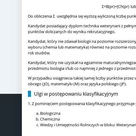
Σ=B(pr)+[Ch(pr) lu
Do obliczenia Σ uwzględnia się wyższą wyliczoną liczbę pu
Kandydat posiadający dyplom technika weterynarii z pełn
punktów doliczanych do wyniku rekrutacyjnego.
Kandydat, który nie zdawał biologii na poziomie rozszerzo
wyboru (chemia lub matematyka) również na poziomie rozsze
rok studiów.
Kandydat, który nie uzyskał na egzaminie maturalnym/egza
przedmiotu biologia i/lub co najmniej z jednego z przedmio
W przypadku osiągniecia takiej samej liczby punktów przez
obcego (JO), matematyki (M) oraz języka polskiego (JP).
Ulgi w postępowaniu klasyfikacyjnym
1. Z pominięciem postępowania klasyfikacyjnego przyjmuje s
Biologiczna
Chemiczna
Wiedzy i Umiejętności Rolniczych w bloku: Weterynar