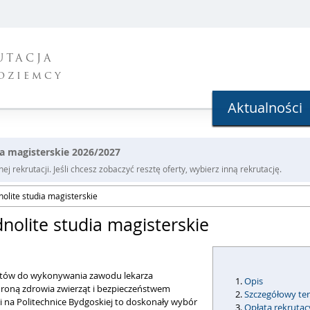
UTACJA
oziemcy
Aktualności
dia magisterskie 2026/2027
j rekrutacji. Jeśli chcesz zobaczyć resztę oferty, wybierz inną rekrutację.
nolite studia magisterskie
dnolite studia magisterskie
entów do wykonywania zawodu lekarza
Opis
hroną zdrowia zwierząt i bezpieczeństwem
Szczegółowy ter
 na Politechnice Bydgoskiej to doskonały wybór
Opłata rekrutac