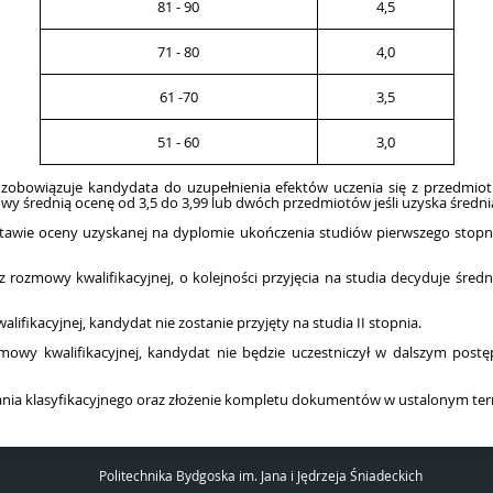
81 - 90
4,5
71 - 80
4,0
61 -70
3,5
51 - 60
3,0
0 zobowiązuje kandydata do uzupełnienia efektów uczenia się z przedmiot
owy średnią ocenę od 3,5 do 3,99 lub dwóch przedmiotów jeśli uzyska średnią
dstawie oceny uzyskanej na dyplomie ukończenia studiów pierwszego stopni
rozmowy kwalifikacyjnej, o kolejności przyjęcia na studia decyduje śred
fikacyjnej, kandydat nie zostanie przyjęty na studia II stopnia.
mowy kwalifikacyjnej, kandydat nie będzie uczestniczył w dalszym po
ia klasyfikacyjnego oraz złożenie kompletu dokumentów w ustalonym ter
Politechnika Bydgoska im. Jana i Jędrzeja Śniadeckich