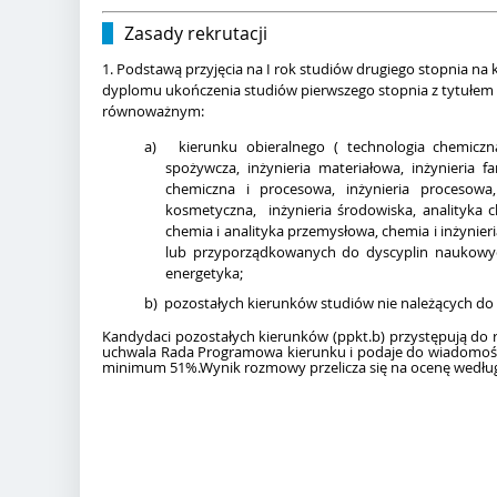
Zasady rekrutacji
1. Podstawą przyjęcia na I rok studiów drugiego stopnia na
dyplomu ukończenia studiów pierwszego stopnia z tytułem in
równoważnym:
a)
kierunku obieralnego ( technologia chemicz
spożywcza, inżynieria materiałowa, inżynieria f
chemiczna i procesowa, inżynieria procesowa,
kosmetyczna, inżynieria środowiska, analityka 
chemia i analityka przemysłowa, chemia i inżynie
lub przyporządkowanych do dyscyplin naukowych 
energetyka;
b)
pozostałych kierunków studiów nie należących do li
Kandydaci pozostałych kierunków (ppkt.b) przystępują do 
uchwala Rada Programowa kierunku i podaje do wiadomości 
minimum 51%.Wynik rozmowy przelicza się na ocenę według