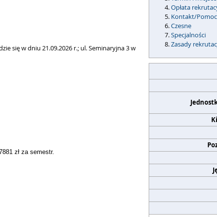
Opłata rekrutac
Kontakt/Pomo
Czesne
Specjalności
Zasady rekrutac
e się w dniu 21.09.2026 r.; ul. Seminaryjna 3 w
Jednost
K
Po
7881 zł za semestr.
J