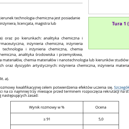
 kierunek technologia chemiczna jest posiadanie
Tura 1 
żyniera, licencjata, magistra lub
na)
oraz po kierunkach: analityka chemiczna i
armaceutyczna, inżynieria chemiczna, inżynieria
 technologia i inżynieria chemiczna, chemia
chemiczna, analityka środowiska i przemysłowa,
ria materiałów, chemia materiałów i nanotechnologia lub kierunków studiów
oraz dyscyplin artystycznych: inżynieria chemiczna, inżynieria materi
t. a).
rozmowy kwalifikacyjnej celem potwierdzenia efektów uczenia się.
Szczegół
na co najmniej trzy miesiące przed terminem rozpoczęcia rekrutacji na st
 następujących zasad:
Wynik rozmowy w %
Ocena
≥ 91
5,0