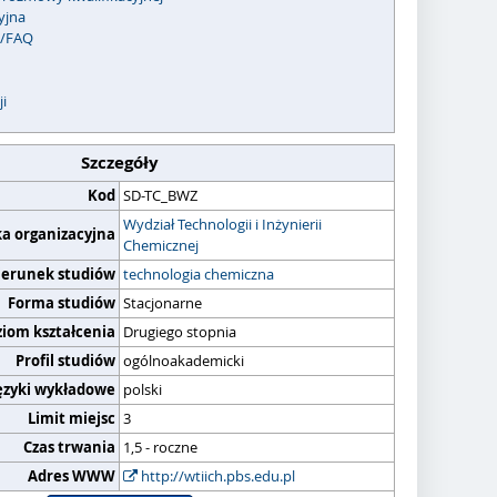
yjna
c/FAQ
ji
Szczegóły
Kod
SD-TC_BWZ
Wydział Technologii i Inżynierii
ka organizacyjna
Chemicznej
ierunek studiów
technologia chemiczna
Forma studiów
Stacjonarne
ziom kształcenia
Drugiego stopnia
Profil studiów
ogólnoakademicki
ęzyki wykładowe
polski
Limit miejsc
3
Czas trwania
1,5 - roczne
Adres WWW
http://wtiich.pbs.edu.pl