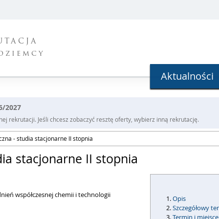
UTACJA
oziemcy
Aktualności
26/2027
j rekrutacji. Jeśli chcesz zobaczyć resztę oferty, wybierz inną rekrutację.
zna - studia stacjonarne II stopnia
ia stacjonarne II stopnia
ień współczesnej chemii i technologii
Opis
Szczegółowy ter
Termin i miejsc