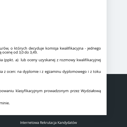
u/ów, o których decyduje komisja kwalifikacyjna - jednego
 ocenę od 3,0 do 3,49.
a (ppkt. a) lub oceny uzyskanej z rozmowy kwalifikacyjnej
nia z ocen: na dyplomie i z egzaminu dyplomowego i z toku
stępowaniu klasyfikacyjnym prowadzonym przez Wydziałową
minie.
Internetowa Rekrutacja Kandydatów