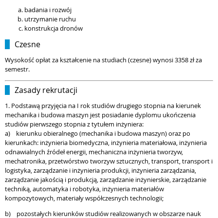
badania i rozwój
utrzymanie ruchu
konstrukcja dronów
Czesne
Wysokość opłat za kształcenie na studiach (czesne) wynosi 3358 zł za
semestr.
Zasady rekrutacji
1. Podstawą przyjęcia na I rok studiów drugiego stopnia na kierunek
mechanika i budowa maszyn jest posiadanie dyplomu ukończenia
studiów pierwszego stopnia z tytułem inżyniera:
a) kierunku obieralnego (mechanika i budowa maszyn) oraz po
kierunkach: inżynieria biomedyczna, inżynieria materiałowa, inżynieria
odnawialnych źródeł energii, mechaniczna inżynieria tworzyw,
mechatronika, przetwórstwo tworzyw sztucznych, transport, transport i
logistyka, zarządzanie i inżynieria produkcji, inżynieria zarządzania,
zarządzanie jakością i produkcją, zarządzanie inżynierskie, zarządzanie
techniką, automatyka i robotyka, inżynieria materiałów
kompozytowych, materiały współczesnych technologii;
b) pozostałych kierunk
ó
w studi
ó
w realizowanych w obszarze nauk