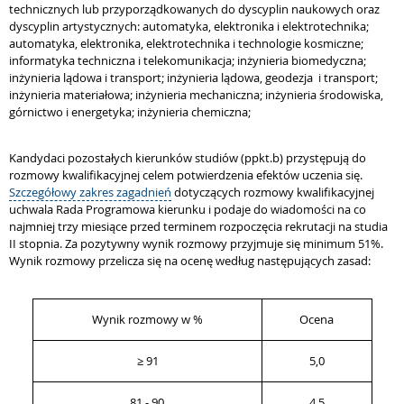
technicznych lub przyporządkowanych do dyscyplin naukowych oraz
dyscyplin artystycznych: automatyka, elektronika i elektrotechnika;
automatyka, elektronika, elektrotechnika i technologie kosmiczne;
informatyka techniczna i telekomunikacja; inżynieria biomedyczna;
inżynieria lądowa i transport; inżynieria lądowa, geodezja i transport;
inżynieria materiałowa; inżynieria mechaniczna; inżynieria środowiska,
g
ó
rnictwo i energetyka; inżynieria chemiczna;
Kandydaci pozostałych kierunków studiów (ppkt.b) przystępują do
rozmowy kwalifikacyjnej celem potwierdzenia efektów uczenia się.
Szczegółowy zakres zagadnień
dotyczących rozmowy kwalifikacyjnej
uchwala Rada Programowa kierunku i podaje do wiadomości na co
najmniej trzy miesiące przed terminem rozpoczęcia rekrutacji na studia
II stopnia. Za pozytywny wynik rozmowy przyjmuje się minimum 51%.
Wynik rozmowy przelicza się na ocenę według następujących zasad:
Wynik rozmowy w %
Ocena
≥ 91
5,0
81 - 90
4,5