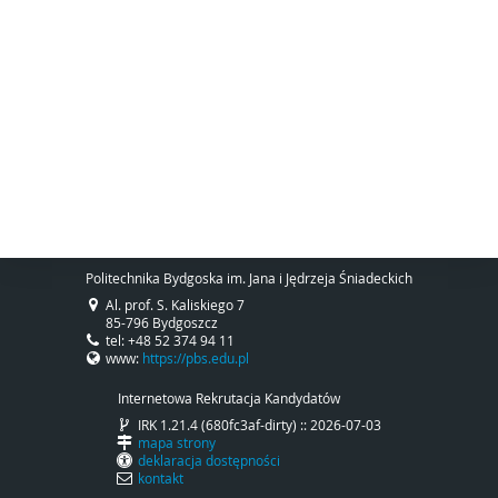
Politechnika Bydgoska im. Jana i Jędrzeja Śniadeckich
Al. prof. S. Kaliskiego 7
85-796 Bydgoszcz
tel: +48 52 374 94 11
www:
https://pbs.edu.pl
Internetowa Rekrutacja Kandydatów
IRK 1.21.4 (680fc3af-dirty) :: 2026-07-03
mapa strony
deklaracja dostępności
kontakt