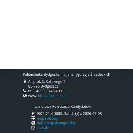
Politechnika Bydgoska im. Jana i Jędrzeja Śniadeckich
Al. prof. S. Kaliskiego 7
85-796 Bydgoszcz
tel: +48 52 374 94 11
www:
https://pbs.edu.pl
Internetowa Rekrutacja Kandydatów
IRK 1.21.4 (680fc3af-dirty) :: 2026-07-03
mapa strony
deklaracja dostępności
kontakt